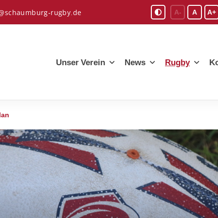
A-
A
A+
o@schaumburg-rugby.de
Unser Verein
News
Rugby
Ko
lan