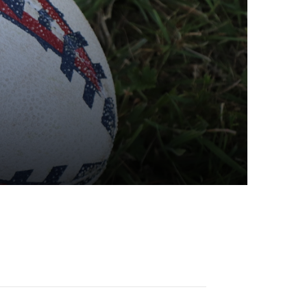
schäftsstelle
yal RFC Schaumburg
ndstr. 75
717 Nordsehl
info@schaumburg-rugby.de