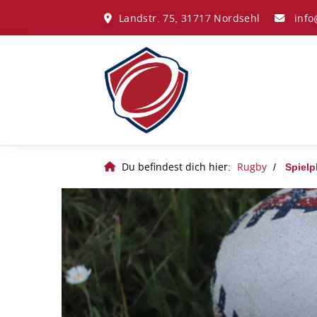
Landstr. 75, 31717 Nordsehl
inf
Du befindest dich hier:
Rugby
Spielp